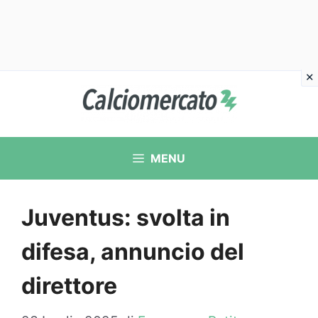
Vai
al
contenuto
MENU
Juventus: svolta in
difesa, annuncio del
direttore