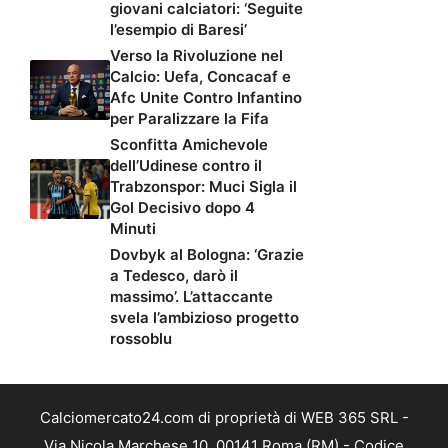
giovani calciatori: ‘Seguite
l’esempio di Baresi’
Verso la Rivoluzione nel
Calcio: Uefa, Concacaf e
Afc Unite Contro Infantino
per Paralizzare la Fifa
Sconfitta Amichevole
dell’Udinese contro il
Trabzonspor: Muci Sigla il
Gol Decisivo dopo 4
Minuti
Dovbyk al Bologna: ‘Grazie
a Tedesco, darò il
massimo’. L’attaccante
svela l’ambizioso progetto
rossoblu
Calciomercato24.com di proprietà di WEB 365 SRL -
Via Nicola Marchese 10, 00141 Roma (RM) - Codice