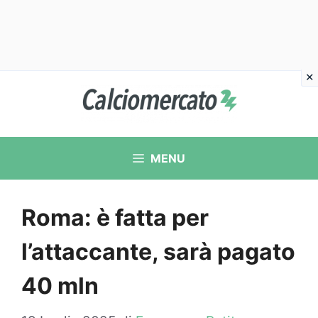
Vai
al
contenuto
MENU
Roma: è fatta per
l’attaccante, sarà pagato
40 mln