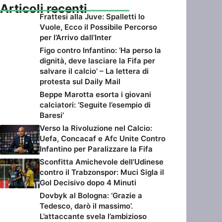
Articoli recenti
Frattesi alla Juve: Spalletti lo
Vuole, Ecco il Possibile Percorso
per l’Arrivo dall’Inter
Figo contro Infantino: ‘Ha perso la
dignità, deve lasciare la Fifa per
salvare il calcio’ – La lettera di
protesta sul Daily Mail
Beppe Marotta esorta i giovani
calciatori: ‘Seguite l’esempio di
Baresi’
Verso la Rivoluzione nel Calcio:
Uefa, Concacaf e Afc Unite Contro
Infantino per Paralizzare la Fifa
Sconfitta Amichevole dell’Udinese
contro il Trabzonspor: Muci Sigla il
Gol Decisivo dopo 4 Minuti
Dovbyk al Bologna: ‘Grazie a
Tedesco, darò il massimo’.
L’attaccante svela l’ambizioso