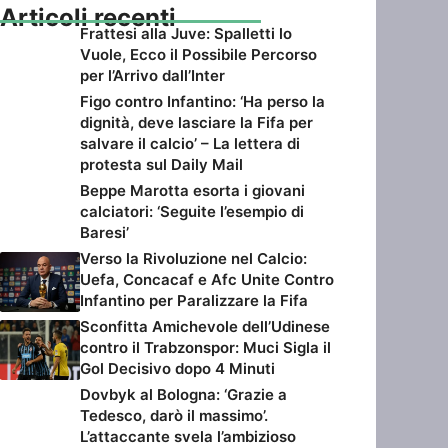
Articoli recenti
Frattesi alla Juve: Spalletti lo
Vuole, Ecco il Possibile Percorso
per l’Arrivo dall’Inter
Figo contro Infantino: ‘Ha perso la
dignità, deve lasciare la Fifa per
salvare il calcio’ – La lettera di
protesta sul Daily Mail
Beppe Marotta esorta i giovani
calciatori: ‘Seguite l’esempio di
Baresi’
Verso la Rivoluzione nel Calcio:
Uefa, Concacaf e Afc Unite Contro
Infantino per Paralizzare la Fifa
Sconfitta Amichevole dell’Udinese
contro il Trabzonspor: Muci Sigla il
Gol Decisivo dopo 4 Minuti
Dovbyk al Bologna: ‘Grazie a
Tedesco, darò il massimo’.
L’attaccante svela l’ambizioso