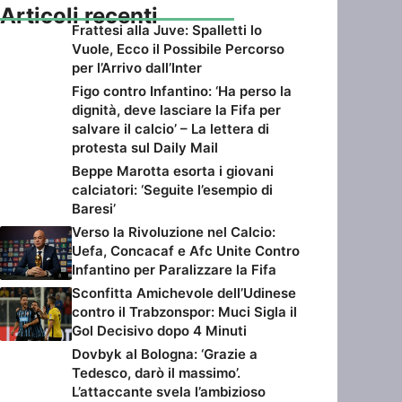
Articoli recenti
Frattesi alla Juve: Spalletti lo
Vuole, Ecco il Possibile Percorso
per l’Arrivo dall’Inter
Figo contro Infantino: ‘Ha perso la
dignità, deve lasciare la Fifa per
salvare il calcio’ – La lettera di
protesta sul Daily Mail
Beppe Marotta esorta i giovani
calciatori: ‘Seguite l’esempio di
Baresi’
Verso la Rivoluzione nel Calcio:
Uefa, Concacaf e Afc Unite Contro
Infantino per Paralizzare la Fifa
Sconfitta Amichevole dell’Udinese
contro il Trabzonspor: Muci Sigla il
Gol Decisivo dopo 4 Minuti
Dovbyk al Bologna: ‘Grazie a
Tedesco, darò il massimo’.
L’attaccante svela l’ambizioso