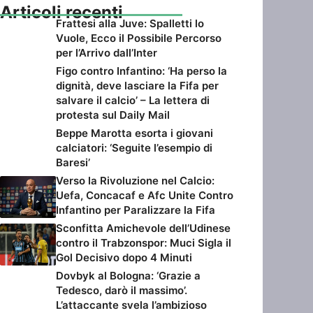
Articoli recenti
Frattesi alla Juve: Spalletti lo
Vuole, Ecco il Possibile Percorso
per l’Arrivo dall’Inter
Figo contro Infantino: ‘Ha perso la
dignità, deve lasciare la Fifa per
salvare il calcio’ – La lettera di
protesta sul Daily Mail
Beppe Marotta esorta i giovani
calciatori: ‘Seguite l’esempio di
Baresi’
Verso la Rivoluzione nel Calcio:
Uefa, Concacaf e Afc Unite Contro
Infantino per Paralizzare la Fifa
Sconfitta Amichevole dell’Udinese
contro il Trabzonspor: Muci Sigla il
Gol Decisivo dopo 4 Minuti
Dovbyk al Bologna: ‘Grazie a
Tedesco, darò il massimo’.
L’attaccante svela l’ambizioso