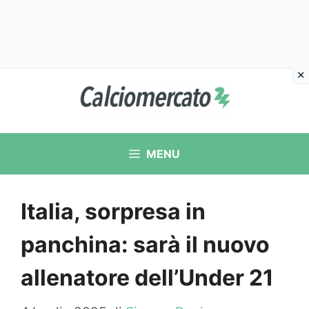
Vai
al
contenuto
MENU
Italia, sorpresa in
panchina: sarà il nuovo
allenatore dell’Under 21