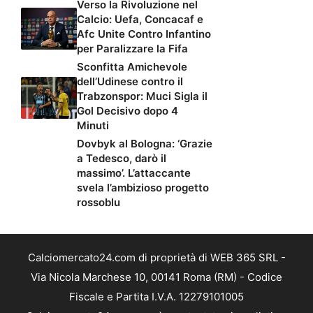
Verso la Rivoluzione nel
Calcio: Uefa, Concacaf e
Afc Unite Contro Infantino
per Paralizzare la Fifa
Sconfitta Amichevole
dell’Udinese contro il
Trabzonspor: Muci Sigla il
Gol Decisivo dopo 4
Minuti
Dovbyk al Bologna: ‘Grazie
a Tedesco, darò il
massimo’. L’attaccante
svela l’ambizioso progetto
rossoblu
Calciomercato24.com di proprietà di WEB 365 SRL -
Via Nicola Marchese 10, 00141 Roma (RM) - Codice
Fiscale e Partita I.V.A. 12279101005