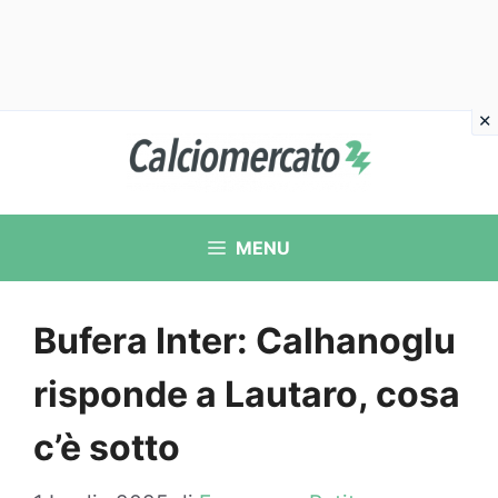
Vai
al
contenuto
MENU
Bufera Inter: Calhanoglu
risponde a Lautaro, cosa
c’è sotto