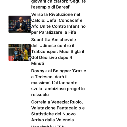
giovani calciatori: ‘Seguite
l’esempio di Baresi’
Verso la Rivoluzione nel
Calcio: Uefa, Concacaf e
Afc Unite Contro Infantino
per Paralizzare la Fifa
Sconfitta Amichevole
dell’Udinese contro il
Trabzonspor: Muci Sigla il
Gol Decisivo dopo 4
Minuti
Dovbyk al Bologna: ‘Grazie
a Tedesco, darò il
massimo’. L’attaccante
svela l’ambizioso progetto
rossoblu
Correia a Venezia: Ruolo,
Valutazione Fantacalcio e
Statistiche del Nuovo
Arrivo dalla Valencia