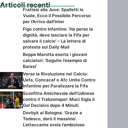
Articoli recenti
Frattesi alla Juve: Spalletti lo
Vuole, Ecco il Possibile Percorso
per l’Arrivo dall’Inter
Figo contro Infantino: ‘Ha perso la
dignità, deve lasciare la Fifa per
salvare il calcio’ – La lettera di
protesta sul Daily Mail
Beppe Marotta esorta i giovani
calciatori: ‘Seguite l’esempio di
Baresi’
Verso la Rivoluzione nel Calcio:
Uefa, Concacaf e Afc Unite Contro
Infantino per Paralizzare la Fifa
Sconfitta Amichevole dell’Udinese
contro il Trabzonspor: Muci Sigla il
Gol Decisivo dopo 4 Minuti
Dovbyk al Bologna: ‘Grazie a
Tedesco, darò il massimo’.
L’attaccante svela l’ambizioso