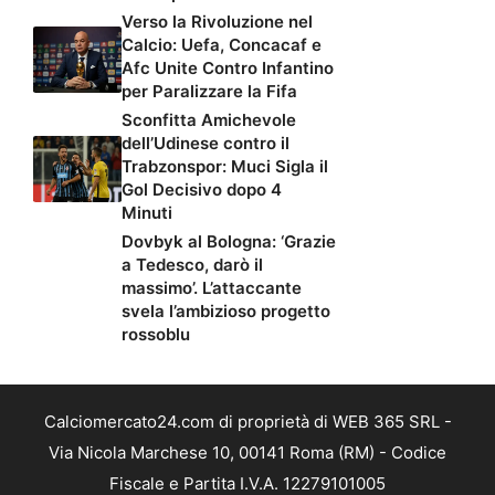
Verso la Rivoluzione nel
Calcio: Uefa, Concacaf e
Afc Unite Contro Infantino
per Paralizzare la Fifa
Sconfitta Amichevole
dell’Udinese contro il
Trabzonspor: Muci Sigla il
Gol Decisivo dopo 4
Minuti
Dovbyk al Bologna: ‘Grazie
a Tedesco, darò il
massimo’. L’attaccante
svela l’ambizioso progetto
rossoblu
Calciomercato24.com di proprietà di WEB 365 SRL -
Via Nicola Marchese 10, 00141 Roma (RM) - Codice
Fiscale e Partita I.V.A. 12279101005