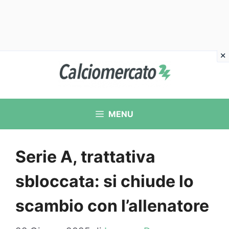
Vai
al
contenuto
MENU
Serie A, trattativa
sbloccata: si chiude lo
scambio con l’allenatore