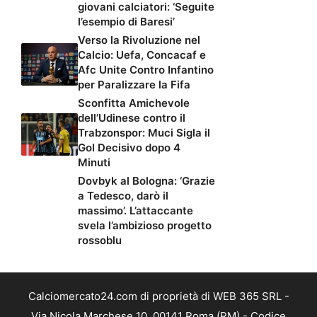
giovani calciatori: ‘Seguite
l’esempio di Baresi’
Verso la Rivoluzione nel
Calcio: Uefa, Concacaf e
Afc Unite Contro Infantino
per Paralizzare la Fifa
Sconfitta Amichevole
dell’Udinese contro il
Trabzonspor: Muci Sigla il
Gol Decisivo dopo 4
Minuti
Dovbyk al Bologna: ‘Grazie
a Tedesco, darò il
massimo’. L’attaccante
svela l’ambizioso progetto
rossoblu
Calciomercato24.com di proprietà di WEB 365 SRL -
Via Nicola Marchese 10, 00141 Roma (RM) - Codice