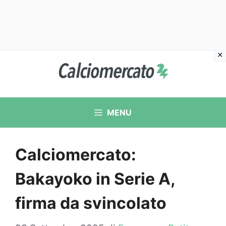
Vai
al
contenuto
MENU
Calciomercato:
Bakayoko in Serie A,
firma da svincolato