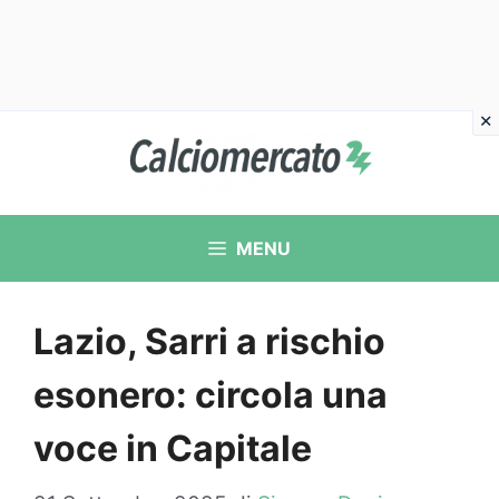
Vai
al
contenuto
MENU
Lazio, Sarri a rischio
esonero: circola una
voce in Capitale