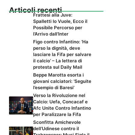
Articoli recenti
Frattesi alla Juve:
Spalletti lo Vuole, Ecco il
Possibile Percorso per
l’Arrivo dall’Inter
Figo contro Infantino: ‘Ha
perso la dignità, deve
lasciare la Fifa per salvare
il calcio’ – La lettera di
protesta sul Daily Mail
Beppe Marotta esorta i
giovani calciatori: ‘Seguite
l’esempio di Baresi’
Verso la Rivoluzione nel
Calcio: Uefa, Concacaf e
Afc Unite Contro Infantino
per Paralizzare la Fifa
Sconfitta Amichevole
dell’Udinese contro il
Trabzonspor: Muci Sigla il