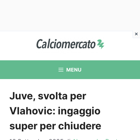
Vai
al
contenuto
MENU
Juve, svolta per
Vlahovic: ingaggio
super per chiudere