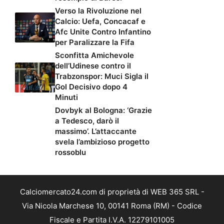
Verso la Rivoluzione nel
Calcio: Uefa, Concacaf e
Afc Unite Contro Infantino
per Paralizzare la Fifa
Sconfitta Amichevole
dell’Udinese contro il
Trabzonspor: Muci Sigla il
Gol Decisivo dopo 4
Minuti
Dovbyk al Bologna: ‘Grazie
a Tedesco, darò il
massimo’. L’attaccante
svela l’ambizioso progetto
rossoblu
Calciomercato24.com di proprietà di WEB 365 SRL -
Via Nicola Marchese 10, 00141 Roma (RM) - Codice
Fiscale e Partita I.V.A. 12279101005