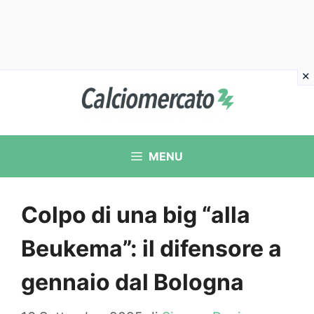
Vai
al
contenuto
MENU
Colpo di una big “alla
Beukema”: il difensore a
gennaio dal Bologna