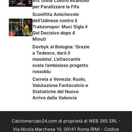
Afc Unite Contro Infantino
per Paralizzare la Fifa
Sconfitta Amichevole
dell’Udinese contro il
Trabzonspor: Muci Sigla il
Gol Decisivo dopo 4
Minuti
Dovbyk al Bologna: ‘Grazie
a Tedesco, darò il
massimo’. L’attaccante
svela l’ambizioso progetto
rossoblu
Correia a Venezia: Ruolo,
Valutazione Fantacalcio e
Statistiche del Nuovo
Arrivo dalla Valencia
Calciomercato24.com di proprietà di WEB 365 SRL -
Via Nicola Marchese 10, 00141 Roma (RM) - Codice