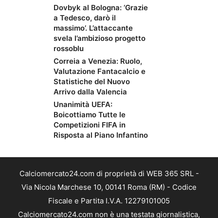
Dovbyk al Bologna: ‘Grazie
a Tedesco, darò il
massimo’. L’attaccante
svela l’ambizioso progetto
rossoblu
Correia a Venezia: Ruolo,
Valutazione Fantacalcio e
Statistiche del Nuovo
Arrivo dalla Valencia
Unanimità UEFA:
Boicottiamo Tutte le
Competizioni FIFA in
Risposta al Piano Infantino
Calciomercato24.com di proprietà di WEB 365 SRL -
Via Nicola Marchese 10, 00141 Roma (RM) - Codice
Fiscale e Partita I.V.A. 12279101005
Calciomercato24.com non è una testata giornalistica,