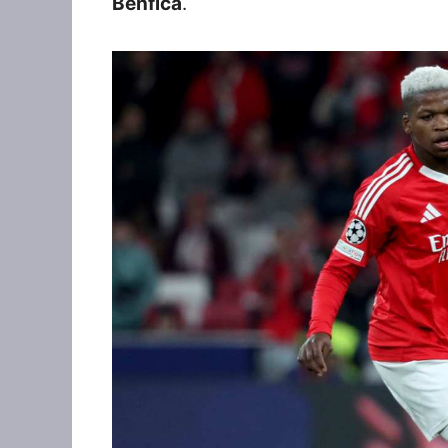
Benfica
.