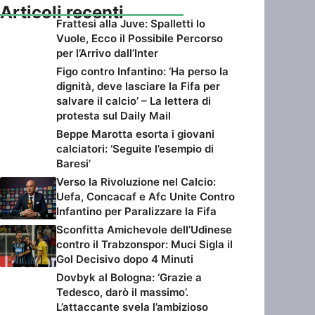
Articoli recenti
Frattesi alla Juve: Spalletti lo
Vuole, Ecco il Possibile Percorso
per l’Arrivo dall’Inter
Figo contro Infantino: ‘Ha perso la
dignità, deve lasciare la Fifa per
salvare il calcio’ – La lettera di
protesta sul Daily Mail
Beppe Marotta esorta i giovani
calciatori: ‘Seguite l’esempio di
Baresi’
Verso la Rivoluzione nel Calcio:
Uefa, Concacaf e Afc Unite Contro
Infantino per Paralizzare la Fifa
Sconfitta Amichevole dell’Udinese
contro il Trabzonspor: Muci Sigla il
Gol Decisivo dopo 4 Minuti
Dovbyk al Bologna: ‘Grazie a
Tedesco, darò il massimo’.
L’attaccante svela l’ambizioso