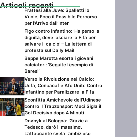
Articoli recenti
Frattesi alla Juve: Spalletti lo
Vuole, Ecco il Possibile Percorso
per l’Arrivo dall’Inter
Figo contro Infantino: ‘Ha perso la
dignità, deve lasciare la Fifa per
salvare il calcio’ – La lettera di
protesta sul Daily Mail
Beppe Marotta esorta i giovani
calciatori: ‘Seguite l’esempio di
Baresi’
Verso la Rivoluzione nel Calcio:
Uefa, Concacaf e Afc Unite Contro
Infantino per Paralizzare la Fifa
Sconfitta Amichevole dell’Udinese
contro il Trabzonspor: Muci Sigla il
Gol Decisivo dopo 4 Minuti
Dovbyk al Bologna: ‘Grazie a
Tedesco, darò il massimo’.
L’attaccante svela l’ambizioso