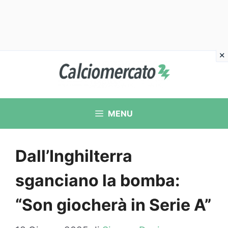
Vai
al
contenuto
MENU
Dall’Inghilterra
sganciano la bomba:
“Son giocherà in Serie A”