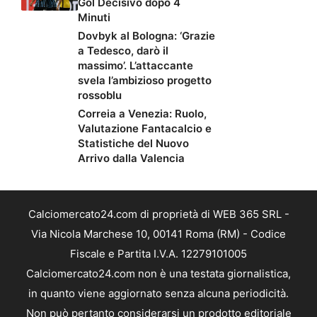
Gol Decisivo dopo 4
Minuti
Dovbyk al Bologna: ‘Grazie
a Tedesco, darò il
massimo’. L’attaccante
svela l’ambizioso progetto
rossoblu
Correia a Venezia: Ruolo,
Valutazione Fantacalcio e
Statistiche del Nuovo
Arrivo dalla Valencia
Calciomercato24.com di proprietà di WEB 365 SRL -
Via Nicola Marchese 10, 00141 Roma (RM) - Codice
Fiscale e Partita I.V.A. 12279101005
Calciomercato24.com non è una testata giornalistica,
in quanto viene aggiornato senza alcuna periodicità.
Non può pertanto considerarsi un prodotto editoriale