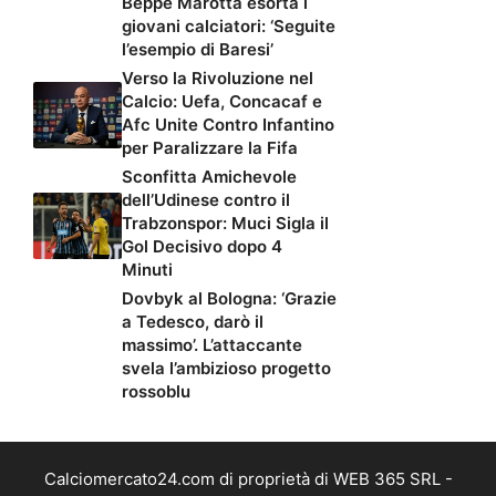
Beppe Marotta esorta i
giovani calciatori: ‘Seguite
l’esempio di Baresi’
Verso la Rivoluzione nel
Calcio: Uefa, Concacaf e
Afc Unite Contro Infantino
per Paralizzare la Fifa
Sconfitta Amichevole
dell’Udinese contro il
Trabzonspor: Muci Sigla il
Gol Decisivo dopo 4
Minuti
Dovbyk al Bologna: ‘Grazie
a Tedesco, darò il
massimo’. L’attaccante
svela l’ambizioso progetto
rossoblu
Calciomercato24.com di proprietà di WEB 365 SRL -