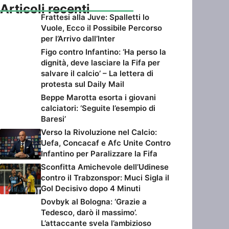
Articoli recenti
Frattesi alla Juve: Spalletti lo
Vuole, Ecco il Possibile Percorso
per l’Arrivo dall’Inter
Figo contro Infantino: ‘Ha perso la
dignità, deve lasciare la Fifa per
salvare il calcio’ – La lettera di
protesta sul Daily Mail
Beppe Marotta esorta i giovani
calciatori: ‘Seguite l’esempio di
Baresi’
Verso la Rivoluzione nel Calcio:
Uefa, Concacaf e Afc Unite Contro
Infantino per Paralizzare la Fifa
Sconfitta Amichevole dell’Udinese
contro il Trabzonspor: Muci Sigla il
Gol Decisivo dopo 4 Minuti
Dovbyk al Bologna: ‘Grazie a
Tedesco, darò il massimo’.
L’attaccante svela l’ambizioso