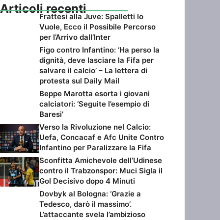
Articoli recenti
Frattesi alla Juve: Spalletti lo
Vuole, Ecco il Possibile Percorso
per l’Arrivo dall’Inter
Figo contro Infantino: ‘Ha perso la
dignità, deve lasciare la Fifa per
salvare il calcio’ – La lettera di
protesta sul Daily Mail
Beppe Marotta esorta i giovani
calciatori: ‘Seguite l’esempio di
Baresi’
Verso la Rivoluzione nel Calcio:
Uefa, Concacaf e Afc Unite Contro
Infantino per Paralizzare la Fifa
Sconfitta Amichevole dell’Udinese
contro il Trabzonspor: Muci Sigla il
Gol Decisivo dopo 4 Minuti
Dovbyk al Bologna: ‘Grazie a
Tedesco, darò il massimo’.
L’attaccante svela l’ambizioso