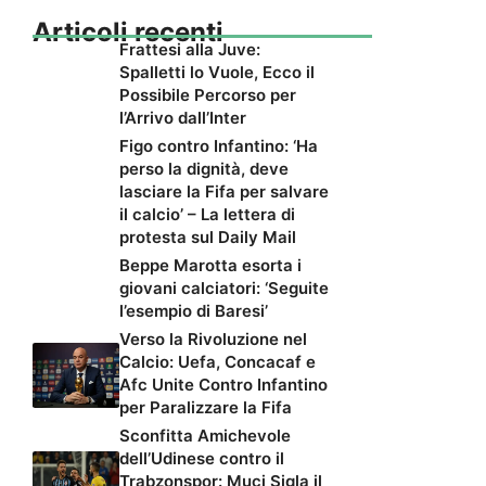
Articoli recenti
Frattesi alla Juve:
Spalletti lo Vuole, Ecco il
Possibile Percorso per
l’Arrivo dall’Inter
Figo contro Infantino: ‘Ha
perso la dignità, deve
lasciare la Fifa per salvare
il calcio’ – La lettera di
protesta sul Daily Mail
Beppe Marotta esorta i
giovani calciatori: ‘Seguite
l’esempio di Baresi’
Verso la Rivoluzione nel
Calcio: Uefa, Concacaf e
Afc Unite Contro Infantino
per Paralizzare la Fifa
Sconfitta Amichevole
dell’Udinese contro il
Trabzonspor: Muci Sigla il